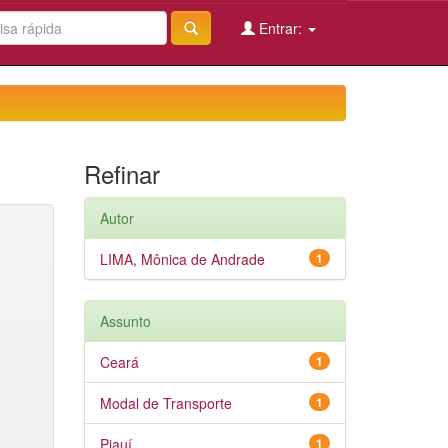
Entrar:
Refinar
Autor
LIMA, Mônica de Andrade
1
Assunto
Ceará
1
Modal de Transporte
1
Piauí
1