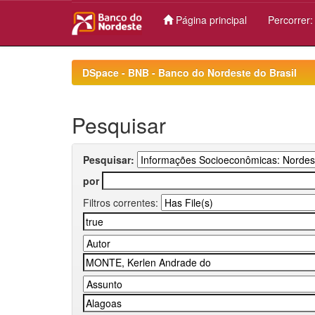
Página principal
Percorrer
Skip
navigation
DSpace - BNB - Banco do Nordeste do Brasil
Pesquisar
Pesquisar:
por
Filtros correntes: