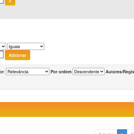
or:
Por ordem
Autores/Regi