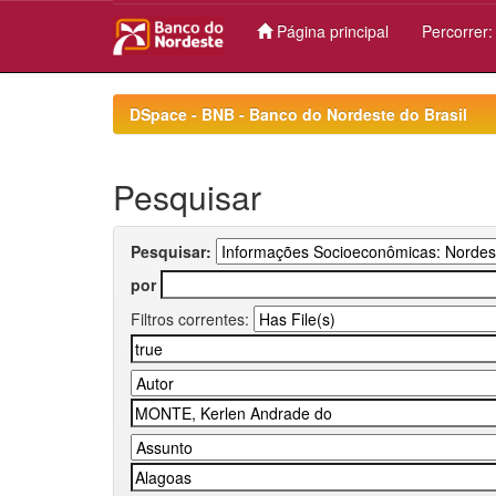
Página principal
Percorrer
Skip
navigation
DSpace - BNB - Banco do Nordeste do Brasil
Pesquisar
Pesquisar:
por
Filtros correntes: