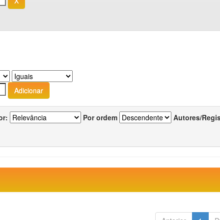
or:
Por ordem
Autores/Regi