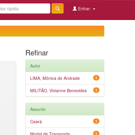
Entrar:
Refinar
Autor
LIMA, Mônica de Andrade
1
MILITÃO, Vivianne Benevides
1
Assunto
Ceará
1
Modal de Transporte
1