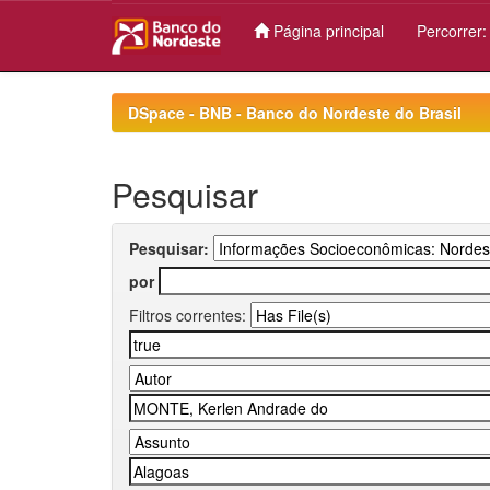
Página principal
Percorrer
Skip
navigation
DSpace - BNB - Banco do Nordeste do Brasil
Pesquisar
Pesquisar:
por
Filtros correntes: