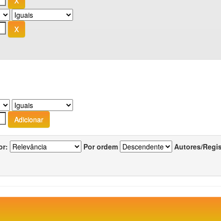
or:
Por ordem
Autores/Regi