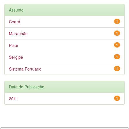
Assunto
Ceará
1
Maranhão
1
Piauí
1
Sergipe
1
Sistema Portuário
1
Data de Publicação
2011
1