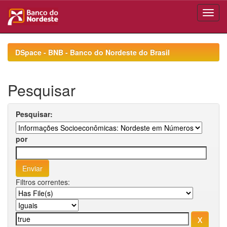
Skip
navigation
DSpace - BNB - Banco do Nordeste do Brasil
Pesquisar
Pesquisar:
por
Filtros correntes: