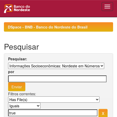
Skip
navigation
DSpace - BNB - Banco do Nordeste do Brasil
Pesquisar
Pesquisar:
por
Filtros correntes: