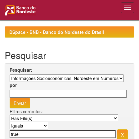
Skip
navigation
DSpace - BNB - Banco do Nordeste do Brasil
Pesquisar
Pesquisar:
por
Filtros correntes: