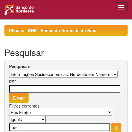
Skip
navigation
DSpace - BNB - Banco do Nordeste do Brasil
Pesquisar
Pesquisar:
por
Filtros correntes: