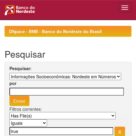
Skip
navigation
DSpace - BNB - Banco do Nordeste do Brasil
Pesquisar
Pesquisar:
por
Filtros correntes: