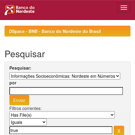
Skip
navigation
DSpace - BNB - Banco do Nordeste do Brasil
Pesquisar
Pesquisar:
por
Filtros correntes: