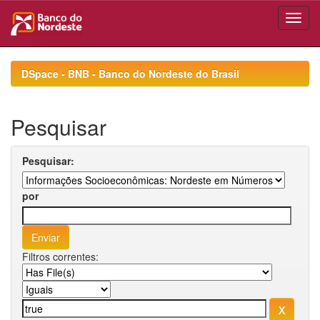
Skip
navigation
DSpace - BNB - Banco do Nordeste do Brasil
Pesquisar
Pesquisar:
por
Filtros correntes: