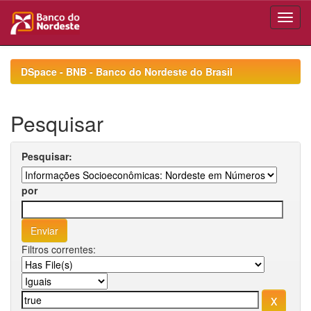
Skip
navigation
DSpace - BNB - Banco do Nordeste do Brasil
Pesquisar
Pesquisar:
por
Filtros correntes: