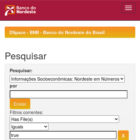
Skip
navigation
DSpace - BNB - Banco do Nordeste do Brasil
Pesquisar
Pesquisar:
por
Filtros correntes: