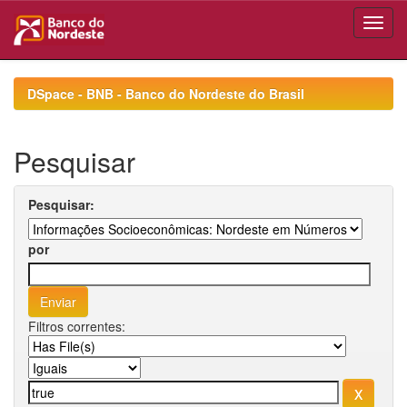
Skip
navigation
DSpace - BNB - Banco do Nordeste do Brasil
Pesquisar
Pesquisar:
por
Filtros correntes: