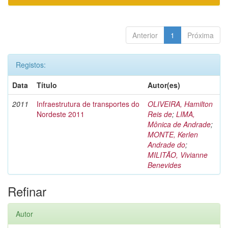
Anterior
1
Próxima
Registos:
Data
Título
Autor(es)
2011
Infraestrutura de transportes do
OLIVEIRA, Hamilton
Nordeste 2011
Reis de
;
LIMA,
Mônica de Andrade
;
MONTE, Kerlen
Andrade do
;
MILITÃO, Vivianne
Benevides
Refinar
Autor