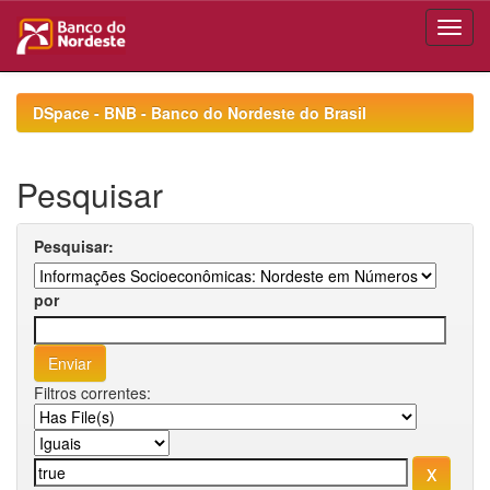
Skip
navigation
DSpace - BNB - Banco do Nordeste do Brasil
Pesquisar
Pesquisar:
por
Filtros correntes: