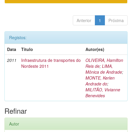
Anterior
1
Próxima
Registos:
Data
Título
Autor(es)
2011
Infraestrutura de transportes do
OLIVEIRA, Hamilton
Nordeste 2011
Reis de
;
LIMA,
Mônica de Andrade
;
MONTE, Kerlen
Andrade do
;
MILITÃO, Vivianne
Benevides
Refinar
Autor