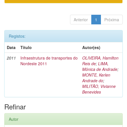
Anterior
1
Próxima
Registos:
Data
Título
Autor(es)
2011
Infraestrutura de transportes do
OLIVEIRA, Hamilton
Nordeste 2011
Reis de
;
LIMA,
Mônica de Andrade
;
MONTE, Kerlen
Andrade do
;
MILITÃO, Vivianne
Benevides
Refinar
Autor