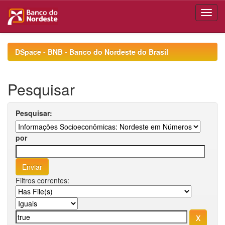
Skip
navigation
DSpace - BNB - Banco do Nordeste do Brasil
Pesquisar
Pesquisar:
por
Filtros correntes: