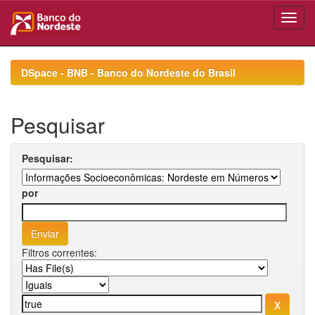
Skip
navigation
DSpace - BNB - Banco do Nordeste do Brasil
Pesquisar
Pesquisar:
por
Filtros correntes: