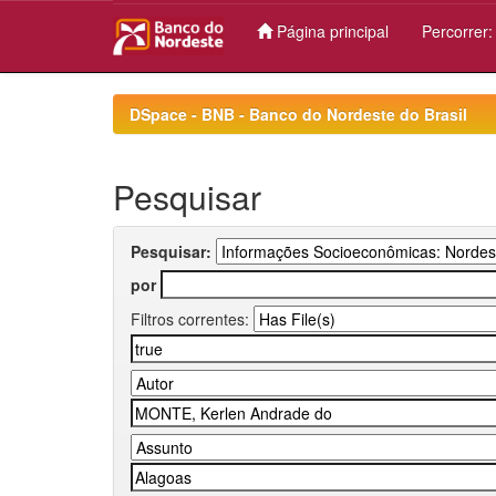
Página principal
Percorrer
Skip
navigation
DSpace - BNB - Banco do Nordeste do Brasil
Pesquisar
Pesquisar:
por
Filtros correntes: