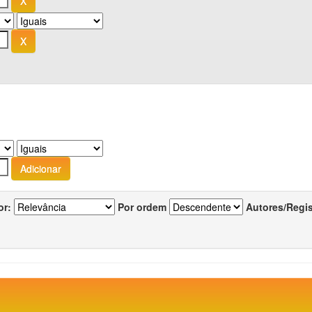
or:
Por ordem
Autores/Regi