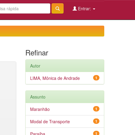
Entrar:
Refinar
Autor
LIMA, Mônica de Andrade
1
Assunto
Maranhão
1
Modal de Transporte
1
Paraíba
1