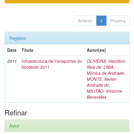
Anterior
1
Próxima
Registos:
Data
Título
Autor(es)
2011
Infraestrutura de transportes do
OLIVEIRA, Hamilton
Nordeste 2011
Reis de
;
LIMA,
Mônica de Andrade
;
MONTE, Kerlen
Andrade do
;
MILITÃO, Vivianne
Benevides
Refinar
Autor