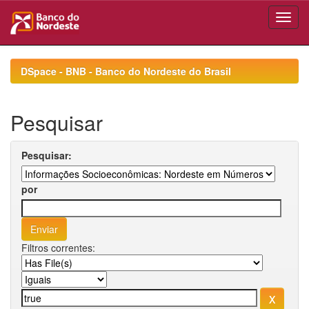
Skip
navigation
DSpace - BNB - Banco do Nordeste do Brasil
Pesquisar
Pesquisar:
por
Filtros correntes: