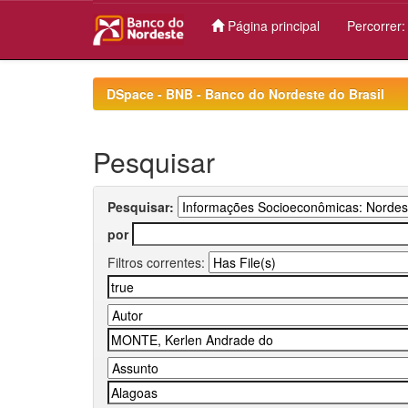
Página principal
Percorrer
Skip
navigation
DSpace - BNB - Banco do Nordeste do Brasil
Pesquisar
Pesquisar:
por
Filtros correntes: