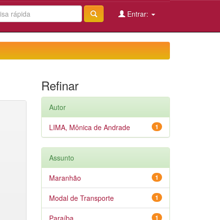
Entrar:
Refinar
Autor
LIMA, Mônica de Andrade
1
Assunto
Maranhão
1
Modal de Transporte
1
Paraíba
1