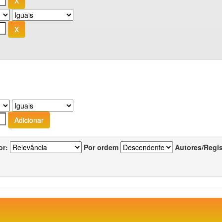
or:
Por ordem
Autores/Regi