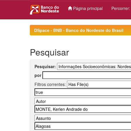
Página principal
Percorrer
Skip
navigation
DSpace - BNB - Banco do Nordeste do Brasil
Pesquisar
Pesquisar:
por
Filtros correntes: