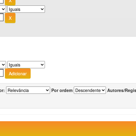
or:
Por ordem
Autores/Regi