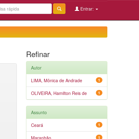
Entrar:
Refinar
Autor
LIMA, Mônica de Andrade
1
OLIVEIRA, Hamilton Reis de
1
Assunto
Ceará
1
Maranhão
1