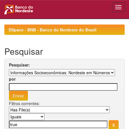
Skip
navigation
DSpace - BNB - Banco do Nordeste do Brasil
Pesquisar
Pesquisar:
por
Filtros correntes: