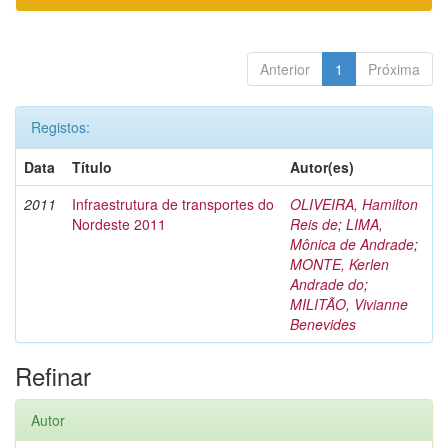
Anterior
1
Próxima
Registos:
Data
Título
Autor(es)
2011
Infraestrutura de transportes do
OLIVEIRA, Hamilton
Nordeste 2011
Reis de
;
LIMA,
Mônica de Andrade
;
MONTE, Kerlen
Andrade do
;
MILITÃO, Vivianne
Benevides
Refinar
Autor