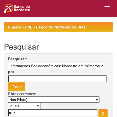
Skip
navigation
DSpace - BNB - Banco do Nordeste do Brasil
Pesquisar
Pesquisar:
por
Filtros correntes: