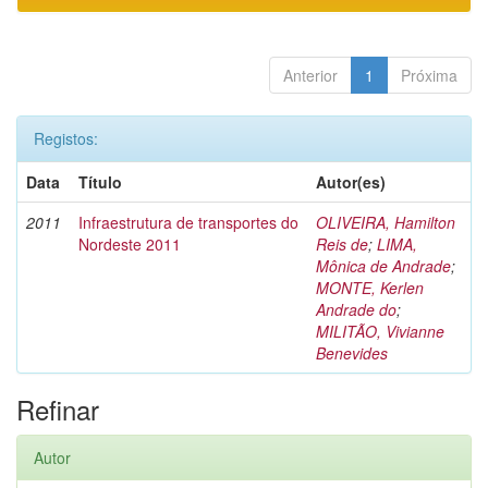
Anterior
1
Próxima
Registos:
Data
Título
Autor(es)
2011
Infraestrutura de transportes do
OLIVEIRA, Hamilton
Nordeste 2011
Reis de
;
LIMA,
Mônica de Andrade
;
MONTE, Kerlen
Andrade do
;
MILITÃO, Vivianne
Benevides
Refinar
Autor