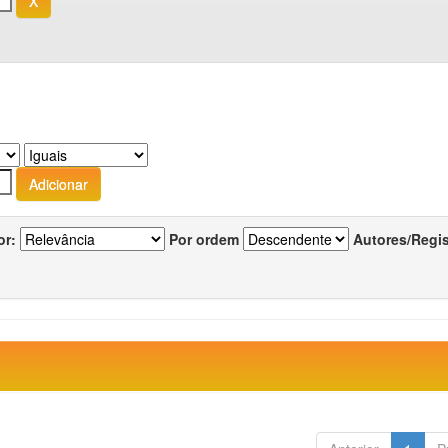
or:
Por ordem
Autores/Regi