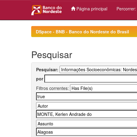
Página principal
Percorrer
Skip
navigation
DSpace - BNB - Banco do Nordeste do Brasil
Pesquisar
Pesquisar:
por
Filtros correntes: