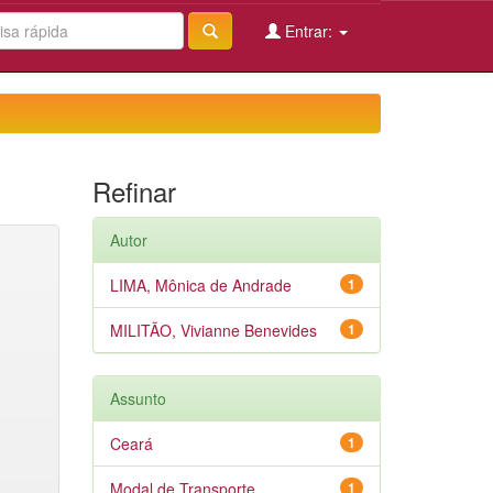
Entrar:
Refinar
Autor
LIMA, Mônica de Andrade
1
MILITÃO, Vivianne Benevides
1
Assunto
Ceará
1
Modal de Transporte
1