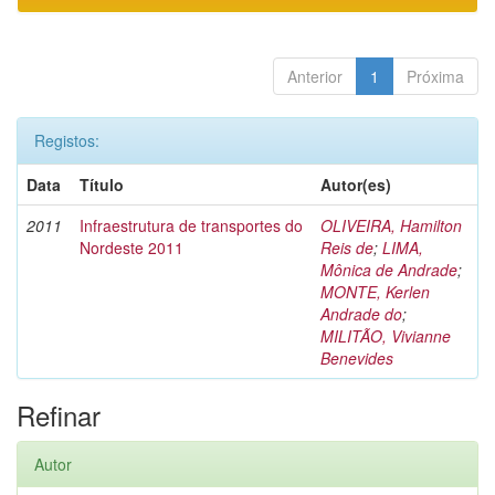
Anterior
1
Próxima
Registos:
Data
Título
Autor(es)
2011
Infraestrutura de transportes do
OLIVEIRA, Hamilton
Nordeste 2011
Reis de
;
LIMA,
Mônica de Andrade
;
MONTE, Kerlen
Andrade do
;
MILITÃO, Vivianne
Benevides
Refinar
Autor