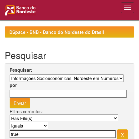
Skip
navigation
DSpace - BNB - Banco do Nordeste do Brasil
Pesquisar
Pesquisar:
por
Filtros correntes: