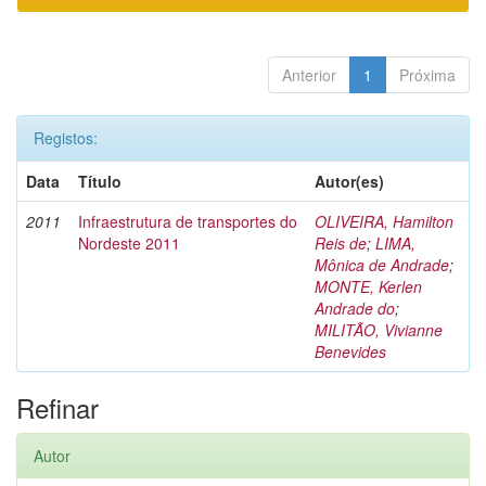
Anterior
1
Próxima
Registos:
Data
Título
Autor(es)
2011
Infraestrutura de transportes do
OLIVEIRA, Hamilton
Nordeste 2011
Reis de
;
LIMA,
Mônica de Andrade
;
MONTE, Kerlen
Andrade do
;
MILITÃO, Vivianne
Benevides
Refinar
Autor