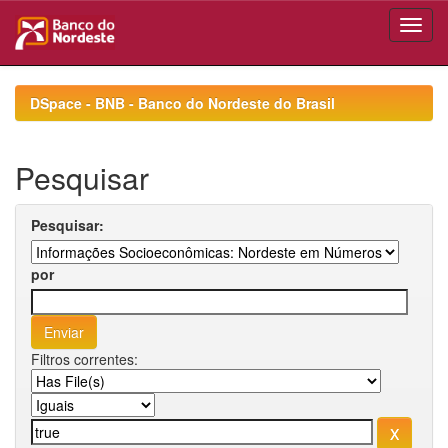
Skip
navigation
DSpace - BNB - Banco do Nordeste do Brasil
Pesquisar
Pesquisar:
por
Filtros correntes: