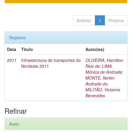
Anterior
1
Próxima
Registos:
Data
Título
Autor(es)
2011
Infraestrutura de transportes do
OLIVEIRA, Hamilton
Nordeste 2011
Reis de
;
LIMA,
Mônica de Andrade
;
MONTE, Kerlen
Andrade do
;
MILITÃO, Vivianne
Benevides
Refinar
Autor