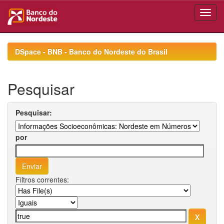
Skip
navigation
DSpace - BNB - Banco do Nordeste do Brasil
Pesquisar
Pesquisar:
por
Filtros correntes: