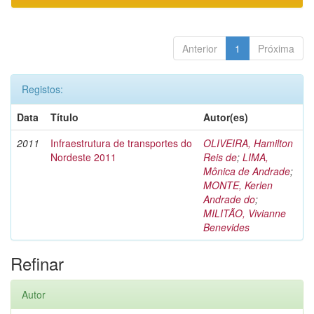
Anterior
1
Próxima
Registos:
Data
Título
Autor(es)
2011
Infraestrutura de transportes do
OLIVEIRA, Hamilton
Nordeste 2011
Reis de
;
LIMA,
Mônica de Andrade
;
MONTE, Kerlen
Andrade do
;
MILITÃO, Vivianne
Benevides
Refinar
Autor