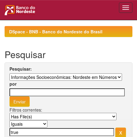
Skip
navigation
DSpace - BNB - Banco do Nordeste do Brasil
Pesquisar
Pesquisar:
por
Filtros correntes: