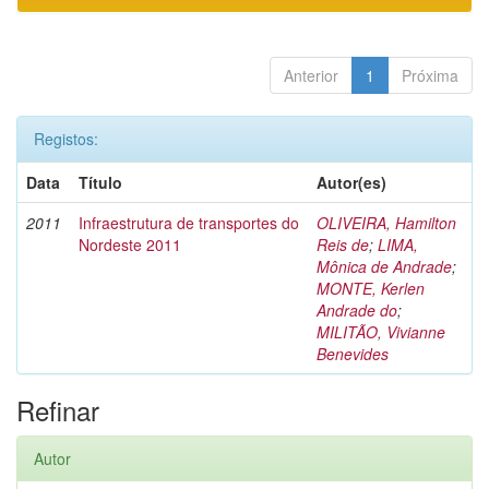
Anterior
1
Próxima
Registos:
Data
Título
Autor(es)
2011
Infraestrutura de transportes do
OLIVEIRA, Hamilton
Nordeste 2011
Reis de
;
LIMA,
Mônica de Andrade
;
MONTE, Kerlen
Andrade do
;
MILITÃO, Vivianne
Benevides
Refinar
Autor