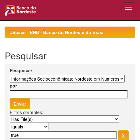
Skip
navigation
DSpace - BNB - Banco do Nordeste do Brasil
Pesquisar
Pesquisar:
por
Filtros correntes: