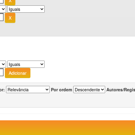
or:
Por ordem
Autores/Regi