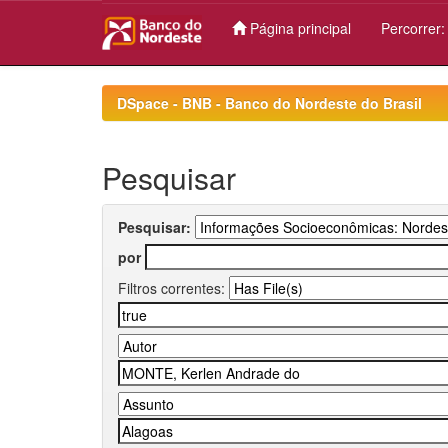
Página principal
Percorrer
Skip
navigation
DSpace - BNB - Banco do Nordeste do Brasil
Pesquisar
Pesquisar:
por
Filtros correntes: