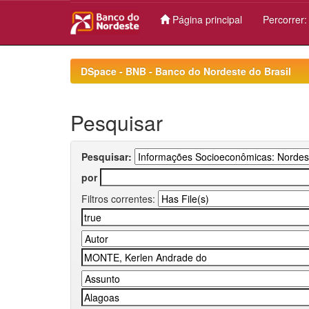
Página principal
Percorrer
Skip
navigation
DSpace - BNB - Banco do Nordeste do Brasil
Pesquisar
Pesquisar:
por
Filtros correntes: