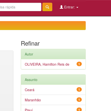
Entrar:
Refinar
Autor
OLIVEIRA, Hamilton Reis de
1
Assunto
Ceará
1
Maranhão
1
Piauí
1