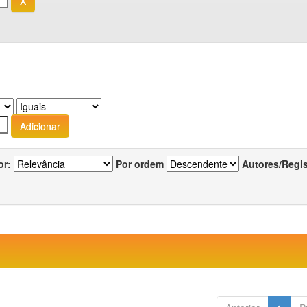
or:
Por ordem
Autores/Regi