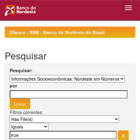
Skip
navigation
DSpace - BNB - Banco do Nordeste do Brasil
Pesquisar
Pesquisar:
por
Filtros correntes: