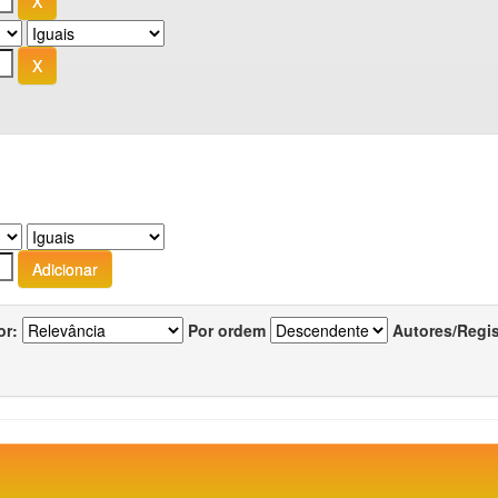
or:
Por ordem
Autores/Regi