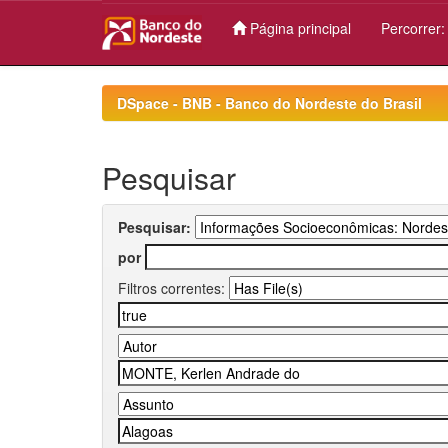
Página principal
Percorrer
Skip
navigation
DSpace - BNB - Banco do Nordeste do Brasil
Pesquisar
Pesquisar:
por
Filtros correntes: