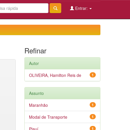
Entrar:
Refinar
Autor
OLIVEIRA, Hamilton Reis de
1
Assunto
Maranhão
1
Modal de Transporte
1
Piauí
1