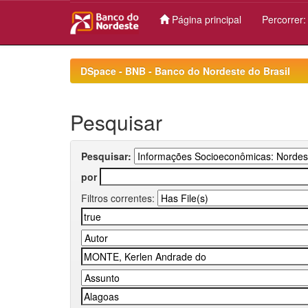
Página principal
Percorrer
Skip
navigation
DSpace - BNB - Banco do Nordeste do Brasil
Pesquisar
Pesquisar:
por
Filtros correntes: