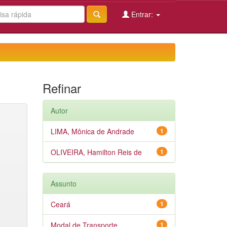
Entrar:
Refinar
Autor
LIMA, Mônica de Andrade
1
OLIVEIRA, Hamilton Reis de
1
Assunto
Ceará
1
Modal de Transporte
1