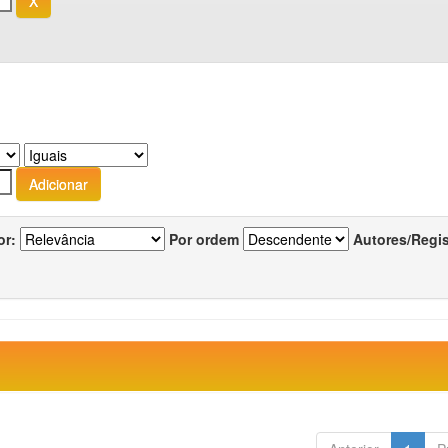
or:
Por ordem
Autores/Regi