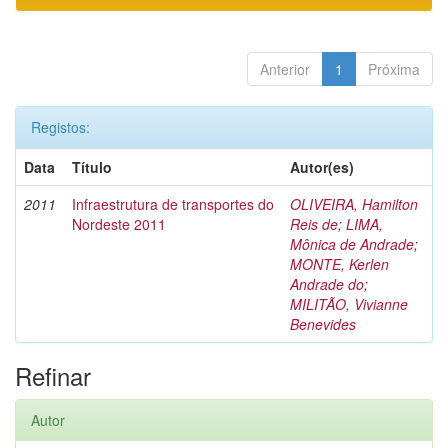
Anterior
1
Próxima
Registos:
Data
Título
Autor(es)
2011
Infraestrutura de transportes do
OLIVEIRA, Hamilton
Nordeste 2011
Reis de
;
LIMA,
Mônica de Andrade
;
MONTE, Kerlen
Andrade do
;
MILITÃO, Vivianne
Benevides
Refinar
Autor