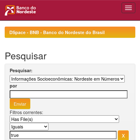
Skip
navigation
DSpace - BNB - Banco do Nordeste do Brasil
Pesquisar
Pesquisar:
por
Filtros correntes: