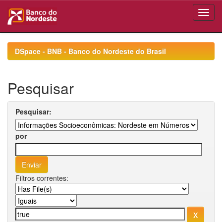
Skip
navigation
DSpace - BNB - Banco do Nordeste do Brasil
Pesquisar
Pesquisar:
por
Filtros correntes: