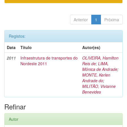
Anterior
1
Próxima
Registos:
Data
Título
Autor(es)
2011
Infraestrutura de transportes do
OLIVEIRA, Hamilton
Nordeste 2011
Reis de
;
LIMA,
Mônica de Andrade
;
MONTE, Kerlen
Andrade do
;
MILITÃO, Vivianne
Benevides
Refinar
Autor