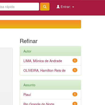
Entrar:
Refinar
Autor
LIMA, Mônica de Andrade
1
OLIVEIRA, Hamilton Reis de
1
Assunto
Piauí
1
Rio Grande do Norte
1