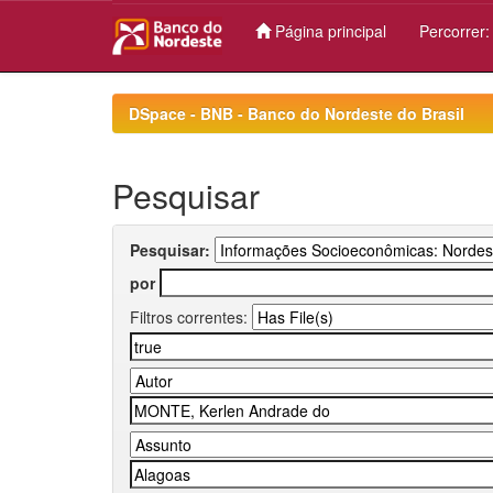
Página principal
Percorrer
Skip
navigation
DSpace - BNB - Banco do Nordeste do Brasil
Pesquisar
Pesquisar:
por
Filtros correntes: