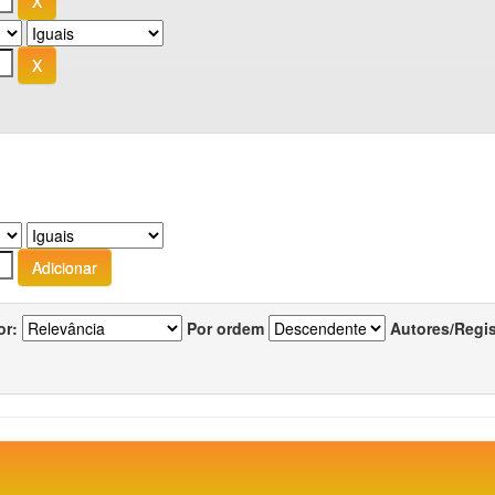
or:
Por ordem
Autores/Regi