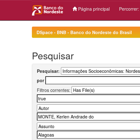
Página principal
Percorrer
Skip
navigation
DSpace - BNB - Banco do Nordeste do Brasil
Pesquisar
Pesquisar:
por
Filtros correntes: