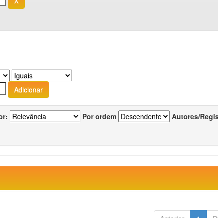
or:
Por ordem
Autores/Regi