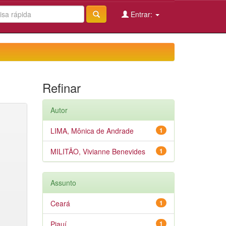
Entrar:
Refinar
Autor
LIMA, Mônica de Andrade
1
MILITÃO, Vivianne Benevides
1
Assunto
Ceará
1
Piauí
1