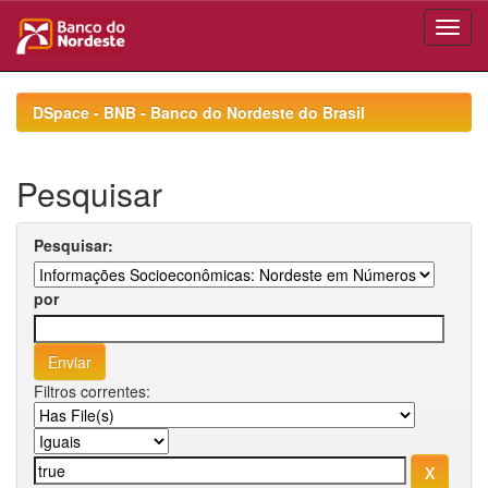
Skip
navigation
DSpace - BNB - Banco do Nordeste do Brasil
Pesquisar
Pesquisar:
por
Filtros correntes: