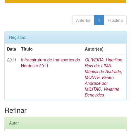
Anterior
1
Próxima
Registos:
Data
Título
Autor(es)
2011
Infraestrutura de transportes do
OLIVEIRA, Hamilton
Nordeste 2011
Reis de
;
LIMA,
Mônica de Andrade
;
MONTE, Kerlen
Andrade do
;
MILITÃO, Vivianne
Benevides
Refinar
Autor