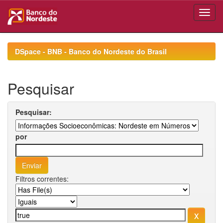
Skip
navigation
DSpace - BNB - Banco do Nordeste do Brasil
Pesquisar
Pesquisar:
por
Filtros correntes: