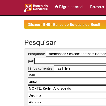
Página principal
Percorrer
Skip
navigation
DSpace - BNB - Banco do Nordeste do Brasil
Pesquisar
Pesquisar:
por
Filtros correntes: