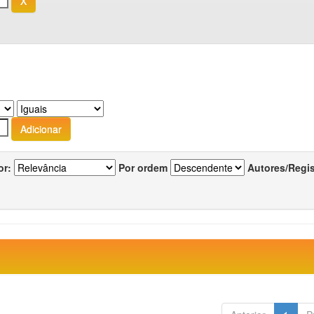
or:
Por ordem
Autores/Regi