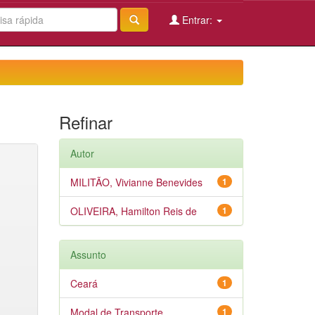
Entrar:
Refinar
Autor
MILITÃO, Vivianne Benevides
1
OLIVEIRA, Hamilton Reis de
1
Assunto
Ceará
1
Modal de Transporte
1