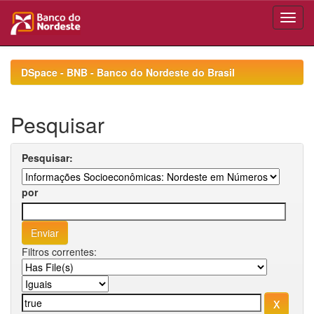
Skip
navigation
DSpace - BNB - Banco do Nordeste do Brasil
Pesquisar
Pesquisar:
por
Filtros correntes: