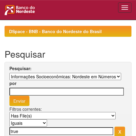
Skip
navigation
DSpace - BNB - Banco do Nordeste do Brasil
Pesquisar
Pesquisar:
por
Filtros correntes: