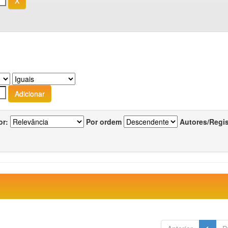
or:
Por ordem
Autores/Regi