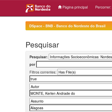
Página principal
Percorrer
Skip
navigation
DSpace - BNB - Banco do Nordeste do Brasil
Pesquisar
Pesquisar:
por
Filtros correntes: