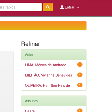
Entrar:
Refinar
Autor
LIMA, Mônica de Andrade
1
MILITÃO, Vivianne Benevides
1
OLIVEIRA, Hamilton Reis de
1
Assunto
Ceará
1