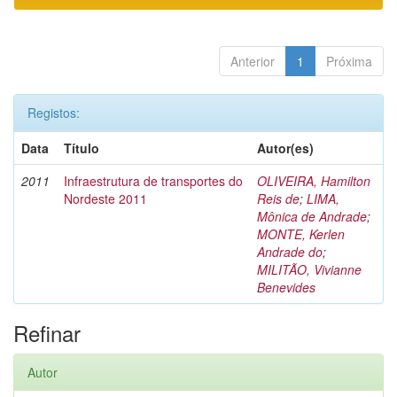
Anterior
1
Próxima
Registos:
Data
Título
Autor(es)
2011
Infraestrutura de transportes do
OLIVEIRA, Hamilton
Nordeste 2011
Reis de
;
LIMA,
Mônica de Andrade
;
MONTE, Kerlen
Andrade do
;
MILITÃO, Vivianne
Benevides
Refinar
Autor