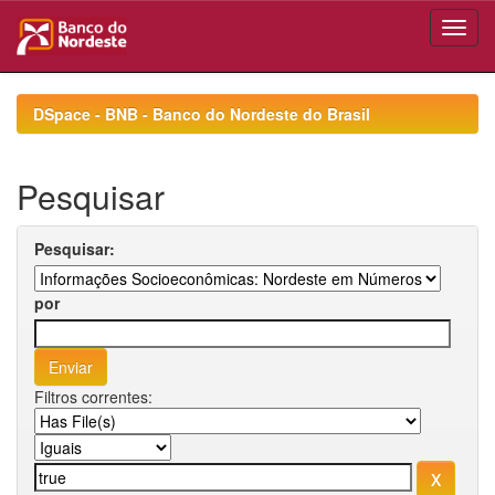
Skip
navigation
DSpace - BNB - Banco do Nordeste do Brasil
Pesquisar
Pesquisar:
por
Filtros correntes: