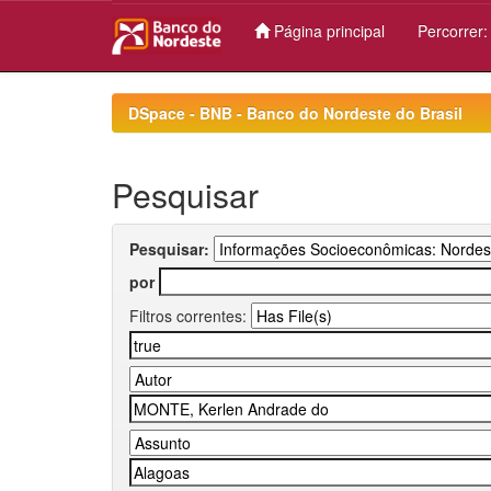
Página principal
Percorrer
Skip
navigation
DSpace - BNB - Banco do Nordeste do Brasil
Pesquisar
Pesquisar:
por
Filtros correntes: