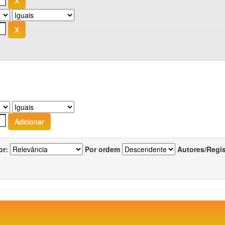
or:
Por ordem
Autores/Regi