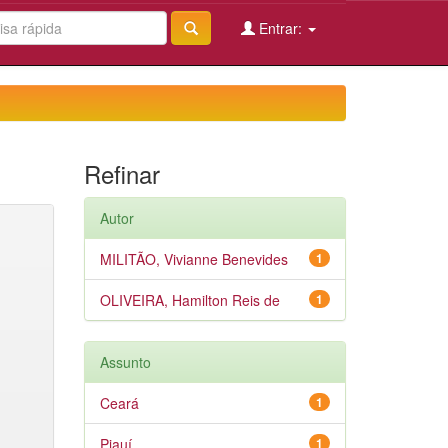
Entrar:
Refinar
Autor
MILITÃO, Vivianne Benevides
1
OLIVEIRA, Hamilton Reis de
1
Assunto
Ceará
1
Piauí
1