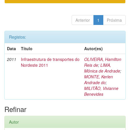
Anterior
1
Próxima
Registos:
Data
Título
Autor(es)
2011
Infraestrutura de transportes do
OLIVEIRA, Hamilton
Nordeste 2011
Reis de
;
LIMA,
Mônica de Andrade
;
MONTE, Kerlen
Andrade do
;
MILITÃO, Vivianne
Benevides
Refinar
Autor