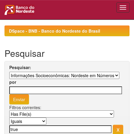
Skip
navigation
DSpace - BNB - Banco do Nordeste do Brasil
Pesquisar
Pesquisar:
por
Filtros correntes: