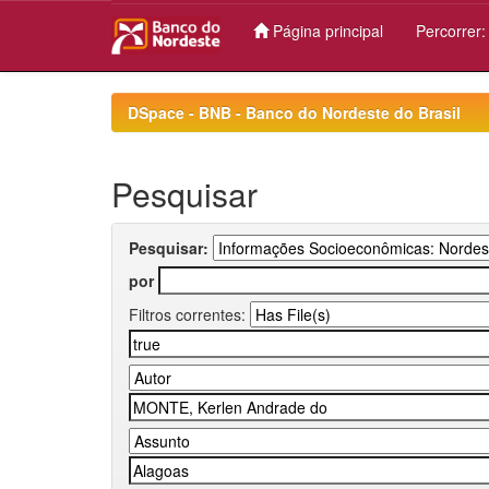
Página principal
Percorrer
Skip
navigation
DSpace - BNB - Banco do Nordeste do Brasil
Pesquisar
Pesquisar:
por
Filtros correntes: