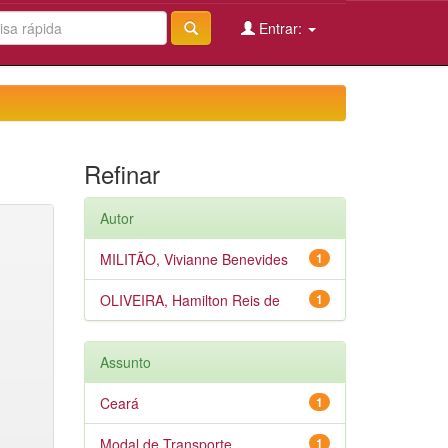
Entrar:
Refinar
Autor
MILITÃO, Vivianne Benevides
1
OLIVEIRA, Hamilton Reis de
1
Assunto
Ceará
1
Modal de Transporte
1