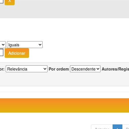
or:
Por ordem
Autores/Regi