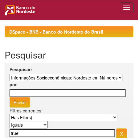
Skip
navigation
DSpace - BNB - Banco do Nordeste do Brasil
Pesquisar
Pesquisar:
por
Filtros correntes: