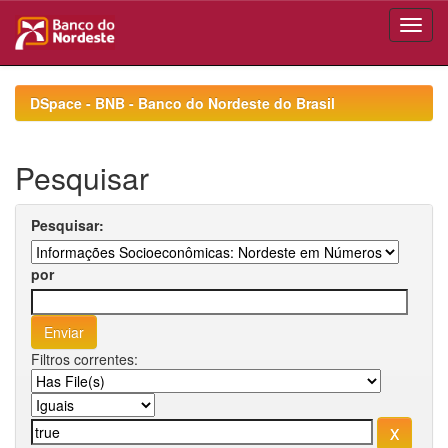
Skip
navigation
DSpace - BNB - Banco do Nordeste do Brasil
Pesquisar
Pesquisar:
por
Filtros correntes: