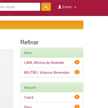
Entrar:
Refinar
Autor
LIMA, Mônica de Andrade
1
MILITÃO, Vivianne Benevides
1
Assunto
Ceará
1
Piauí
1