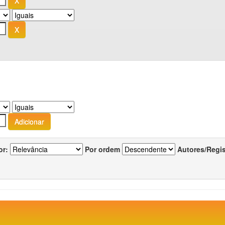
or:
Por ordem
Autores/Regi