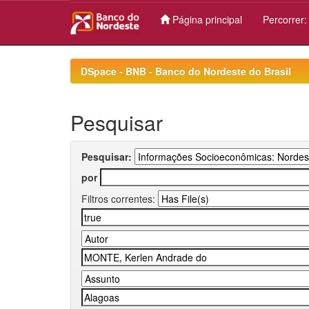
Página principal
Percorrer
Skip
navigation
DSpace - BNB - Banco do Nordeste do Brasil
Pesquisar
Pesquisar:
por
Filtros correntes: